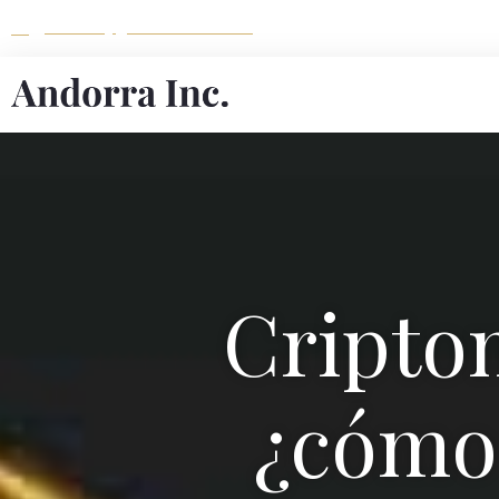
secretary@andorrainc.com
Cripto
¿cómo 