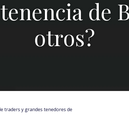
 tenencia de B
otros?
 de traders y grandes tenedores de