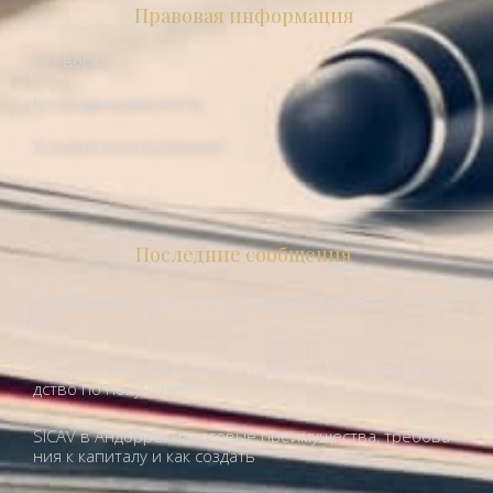
Правовая информация
Оговорка
Конфиденциальность
Условия использования
Последние сообщения
Требования и процедуры для выхода на пенсию в Ан
дорре
Андорра. Виза цифрового кочевника. Полное руково
дство по получению.
SICAV в Андорре: налоговые преимущества, требова
ния к капиталу и как создать