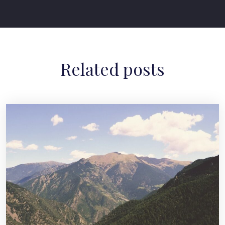
Related posts