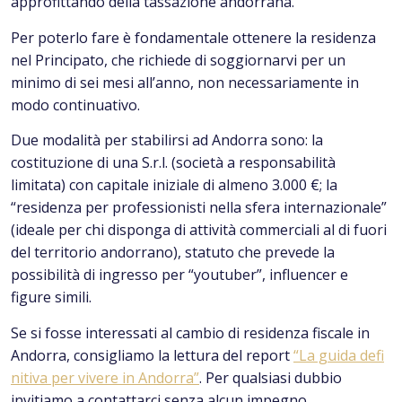
approfittando della tassazione andorrana.
Per poterlo fare è fondamentale ottenere la residenza
nel Principato, che richiede di soggiornarvi per un
minimo di sei mesi all’anno, non necessariamente in
modo continuativo.
Due modalità per stabilirsi ad Andorra sono: la
costituzione di una S.r.l. (società a responsabilità
limitata) con capitale iniziale di almeno 3.000 €; la
“residenza per professionisti nella sfera internazionale”
(ideale per chi disponga di attività commerciali al di fuori
del territorio andorrano), statuto che prevede la
possibilità di ingresso per “youtuber”, influencer e
figure simili.
Se si fosse interessati al cambio di residenza fiscale in
Andorra, consigliamo la lettura del report
“La guida defi
nitiva per vivere in Andorra”
. Per qualsiasi dubbio
invitiamo a contattarci senza alcun impegno.