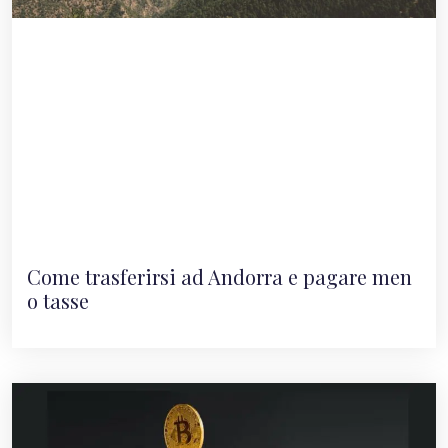
Come trasferirsi ad Andorra e pagare men
o tasse