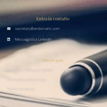
Entra in contatto
secretary@andorrainc.com
Messaggistica LinkedIn
Area legale
Esclusione di responsabilità
Informativa sulla privacy
Termini di utilizzo