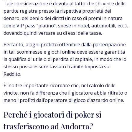
Tale considerazione è dovuta al fatto che chi vince delle
partite registra presso la rispettiva proprietà del
denaro, dei beni o dei diritti (in caso di premi in natura
come VIP pass “platino”, spese in hotel, automobili, ecc.),
dovendo quindi versare su di essi delle tasse.
Pertanto, a ogni profitto ottenibile dalla partecipazione
in tali scommesse e giochi online deve essere garantita
la qualifica di utile o di perdita di capitale, in modo che lo
stesso possa essere tassato tramite Imposta sul
Reddito.
È inoltre importante ricordare che, nel calcolo delle
vincite, non fa differenza che il giocatore abbia ritirato o
meno i profitti dall’operatore di gioco d’azzardo online.
Perché i giocatori di poker si
trasferiscono ad Andorra?