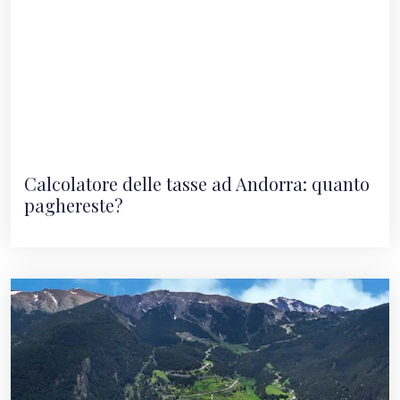
Calcolatore delle tasse ad Andorra: quanto
paghereste?