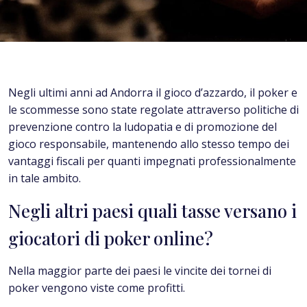
Negli ultimi anni ad Andorra il gioco d’azzardo, il poker e
le scommesse sono state regolate attraverso politiche di
prevenzione contro la ludopatia e di promozione del
gioco responsabile, mantenendo allo stesso tempo dei
vantaggi fiscali per quanti impegnati professionalmente
in tale ambito.
Negli altri paesi quali tasse versano i
giocatori di poker online?
Nella maggior parte dei paesi le vincite dei tornei di
poker vengono viste come profitti.