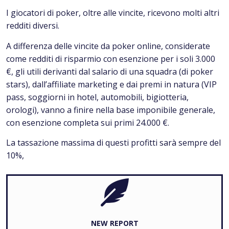
I giocatori di poker, oltre alle vincite, ricevono molti altri
redditi diversi.
A differenza delle vincite da poker online, considerate
come redditi di risparmio con esenzione per i soli 3.000
€, gli utili derivanti dal salario di una squadra (di poker
stars), dall’affiliate marketing e dai premi in natura (VIP
pass, soggiorni in hotel, automobili, bigiotteria,
orologi), vanno a finire nella base imponibile generale,
con esenzione completa sui primi 24.000 €.
La tassazione massima di questi profitti sarà sempre del
10%,
NEW REPORT