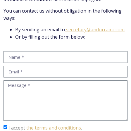
You can contact us without obligation in the following
ways:
By sending an email to
secretary@andorrainc.com
Or by filling out the form below:
I accept
the terms and conditions
.