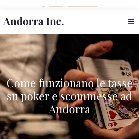
secretary@andorrainc.com
Home
Chi siamo
Blog
Lingua
Come funzionano le tasse
su poker e scommesse ad
Andorra